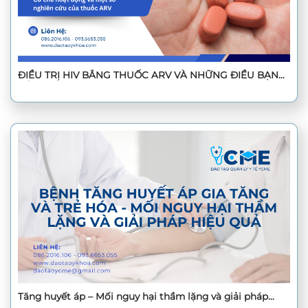
ĐIỀU TRỊ HIV BẰNG THUỐC ARV VÀ NHỮNG ĐIỀU BẠN
CẦN BIẾT
Tăng huyết áp – Mối nguy hại thầm lặng và giải pháp
hiệu quả