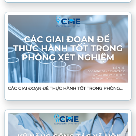
CÁC GIAI ĐOẠN ĐỂ THỰC HÀNH TỐT TRONG PHÒNG
XÉT NGHIỆM