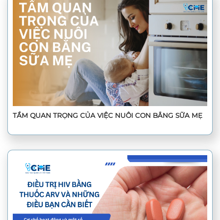
TẦM QUAN TRỌNG CỦA VIỆC NUÔI CON BẰNG SỮA MẸ