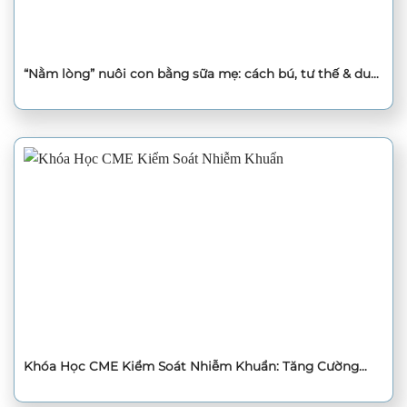
“Nằm lòng” nuôi con bằng sữa mẹ: cách bú, tư thế & duy
trì nguồn sữa
Khóa Học CME Kiểm Soát Nhiễm Khuẩn: Tăng Cường
Kiến Thức và Kỹ Năng Cho Chuyên Gia Y Tế