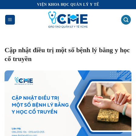
Bỏ
VIỆN KHOA HỌC QUẢN LÝ Y TẾ
qua
nội
dung
Cập nhật điều trị một số bệnh lý bằng y học
cổ truyền