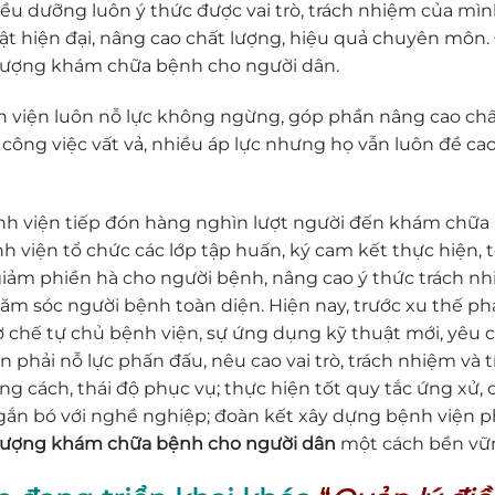
iều dưỡng luôn ý thức được vai trò, trách nhiệm của mì
t hiện đại, nâng cao chất lượng, hiệu quả chuyên môn. 
t lượng khám chữa bệnh cho người dân.
 viện luôn nỗ lực không ngừng, góp phần nâng cao chất
công việc vất vả, nhiều áp lực nhưng họ vẫn luôn đề ca
ệnh viện tiếp đón hàng nghìn lượt người đến khám chữ
h viện tổ chức các lớp tập huấn, ký cam kết thực hiện, tổ
iảm phiền hà cho người bệnh, nâng cao ý thức trách nh
 sóc người bệnh toàn diện. Hiện nay, trước xu thế phát
 chế tự chủ bệnh viện, sự ứng dụng kỹ thuật mới, yêu 
iên phải nỗ lực phấn đấu, nêu cao vai trò, trách nhiệm v
ong cách, thái độ phục vụ; thực hiện tốt quy tắc ứng xử
gắn bó với nghề nghiệp; đoàn kết xây dựng bệnh viện ph
t lượng khám chữa bệnh cho người dân
một cách bền vữn