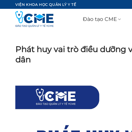
Bỏ
VIỆN KHOA HỌC QUẢN LÝ Y TẾ
qua
nội
Đào tạo CME
dung
Phát huy vai trò điều dưỡng
dân