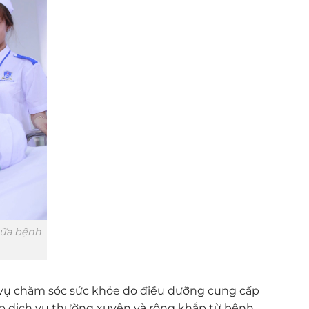
hữa bệnh
h vụ chăm sóc sức khỏe do điều dưỡng cung cấp
cấp dịch vụ thường xuyên và rộng khắp từ bệnh