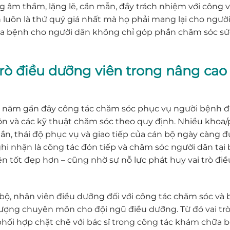
 âm thầm, lặng lẽ, cần mẫn, đầy trách nhiệm với công v
luôn là thứ quý giá nhất mà họ phải mang lại cho người
a bệnh cho người dân không chỉ góp phần chăm sóc sứ
i trò điều dưỡng viên trong nâng c
năm gần đây công tác chăm sóc phục vụ người bệnh đư
và các kỹ thuật chăm sóc theo quy định. Nhiều khoa/p
ần, thái độ phục vụ và giao tiếp của cán bộ ngày càng 
hi nhận là công tác đón tiếp và chăm sóc người dân tại 
iện tốt đẹp hơn – cũng nhờ sự nỗ lực phát huy vai trò đ
 bộ, nhân viên điều dưỡng đối với công tác chăm sóc v
lượng chuyên môn cho đội ngũ điều dưỡng. Từ đó vai trò
hối hợp chặt chẽ với bác sĩ trong công tác khám chữa