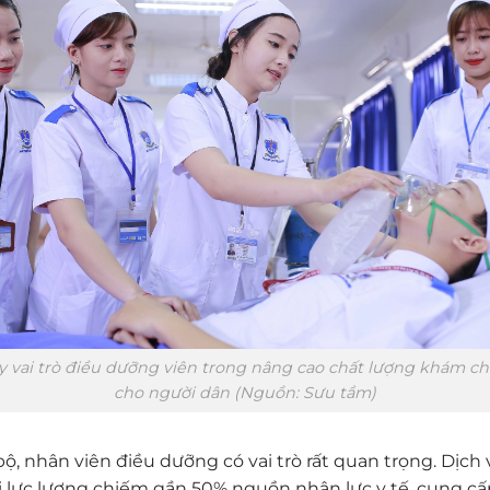
y vai trò điều dưỡng viên trong nâng cao chất lượng khám c
cho người dân (Nguồn: Sưu tầm)
ộ, nhân viên điều dưỡng có vai trò rất quan trọng. Dịc
bởi lực lượng chiếm gần 50% nguồn nhân lực y tế, cung 