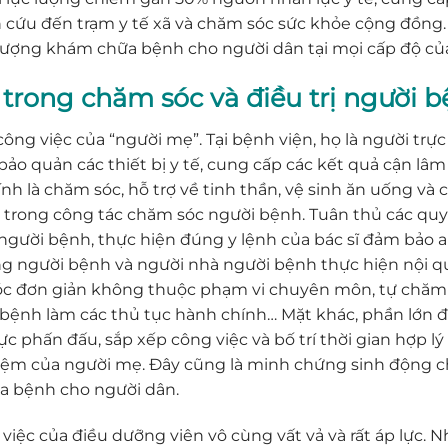
n cứu đến trạm y tế xã và chăm sóc sức khỏe cộng đồng.
 lượng khám chữa bệnh cho người dân tại mọi cấp độ của
 trong chăm sóc và điều trị người 
g việc của “người mẹ”. Tại bệnh viện, họ là người trực 
bảo quản các thiết bị y tế, cung cấp các kết quả cận lâm
ính là chăm sóc, hỗ trợ về tinh thần, vệ sinh ăn uống v
iên trong công tác chăm sóc người bệnh. Tuân thủ các qu
a người bệnh, thực hiện đúng y lệnh của bác sĩ đảm bả
ộng người bệnh và người nhà người bệnh thực hiện nội 
c đơn giản không thuộc phạm vi chuyên môn, tự chăm só
nh làm các thủ tục hành chính… Mặt khác, phần lớn điề
c phấn đấu, sắp xếp công việc và bố trí thời gian hợp lý
ệm của người mẹ. Đây cũng là minh chứng sinh động cho
a bệnh cho người dân.
việc của điều dưỡng viên vô cùng vất vả và rất áp lực. 