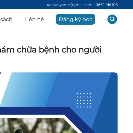
daotaoycme@gmail.com | 0862.016.106
 sách
Liên hệ
Đăng ký học
khám chữa bệnh cho người